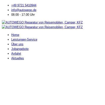
+49 9721 5410944
info@autowego.de
08.00 - 17.00 Uhr
Home
Leistungen-Service
Über uns
Jobangebote
Anfahrt
Aktuelles
AutoWEGO
Ihr KFZ-Meisterbetrieb für Reisemobile / Wohnwagen / Transporter /
PKW